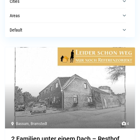
Cities
Areas
Default
Bassum
,
Bramstedt
4
2 Familien unter einem Dach – Resthof ...