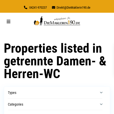
04241-970237
Direkt@DieMaklerin190.de
Properties listed in
getrennte Damen- &
Herren-WC
Types
Categories