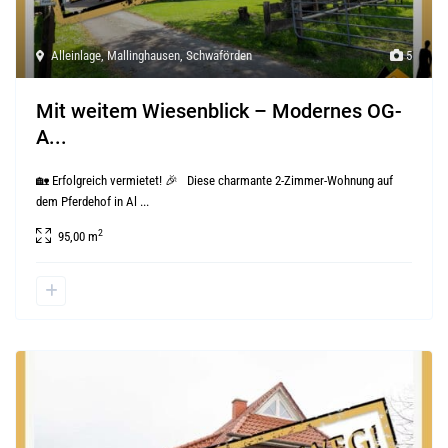
Alleinlage
,
Mallinghausen
,
Schwaförden
5
Mit weitem Wiesenblick – Modernes OG-
A...
🏡 Erfolgreich vermietet! 🎉 Diese charmante 2-Zimmer-Wohnung auf
dem Pferdehof in Al
...
2
95,00 m