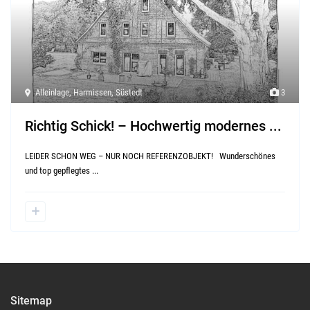
Alleinlage
,
Harmissen
,
Süstedt
3
Richtig Schick! – Hochwertig modernes ...
LEIDER SCHON WEG – NUR NOCH REFERENZOBJEKT! Wunderschönes
und top gepflegtes
...
Sitemap