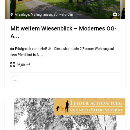
Alleinlage
,
Mallinghausen
,
Schwaförden
5
Mit weitem Wiesenblick – Modernes OG-
A...
🏡 Erfolgreich vermietet! 🎉 Diese charmante 2-Zimmer-Wohnung auf
dem Pferdehof in Al
...
2
95,00 m