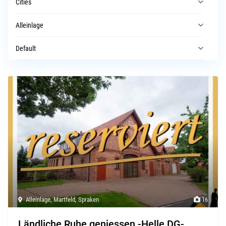
Cities
Alleinlage
Default
Alleinlage
,
Martfeld
,
Spraken
16
Ländliche Ruhe geniessen -Helle DG-