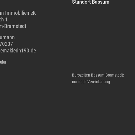
Standort Bassum
n Immobilien eK
ch 1
m-Bramstedt
eumann
70237
iemaklerin190.de
ular
Bürozeiten Bassum-Bramstedt:
nur nach Vereinbarung