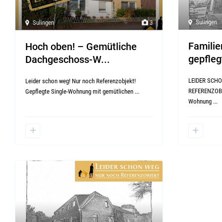
Sulingen
Sulingen
3
Familie
Hoch oben! – Gemütliche
gepfleg
Dachgeschoss-W...
LEIDER SCH
Leider schon weg! Nur noch Referenzobjekt!
REFERENZOBJ
Gepflegte Single-Wohnung mit gemütlichen
...
Wohnung
...