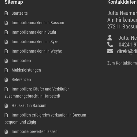
Sitemap
Kontaktdaten
Jutta Neuman
Startseite
Am Finkenba
Immobilienmaklerin in Bassum
27211 Bassu
Immobilienmakler in Stuhr
Jutta N
Immobilienmaklerin in Syke
04241-9
direkt@d
Immobilienmaklerin in Weyhe
Immobilien
Zum Kontaktform
Maklerleistungen
Referenzen
Immobilien: Käufer und Verkäufer
zusammengebracht in Harpstedt
Hauskauf in Bassum
Immobilien erfolgreich verkaufen in Bassum –
bequem und zügig
Immobilie bewerten lassen