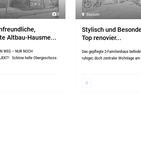
3
Bassum
nfreundliche,
Stylisch und Besonde
te Altbau-Hausme...
Top renovier...
ON WEG – NUR NOCH
Das gepflegte 2-Familienhaus befindet
EKT! Schöne helle Obergeschoss-
ruhiger, doch zentraler Wohnlage am