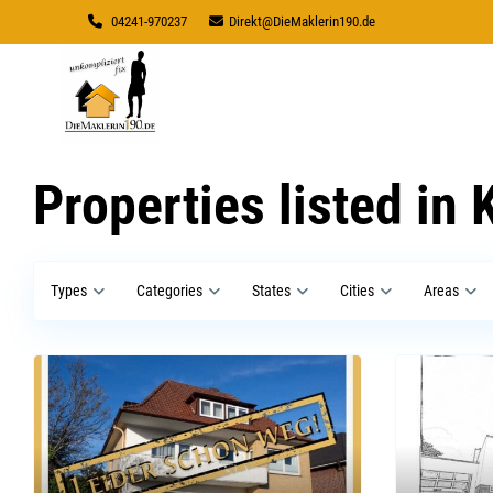
04241-970237
Direkt@DieMaklerin190.de
Properties listed in 
Types
Categories
States
Cities
Areas