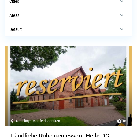
Cities
Areas
Default
Alleinlage
,
Martfeld
,
Spraken
16
Ländliche Ruhe geniessen -Helle DG-