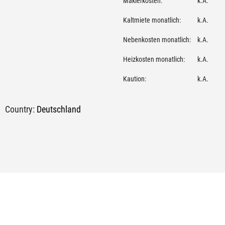
Maklerkosten:
k.A.
Kaltmiete monatlich:
k.A.
Nebenkosten monatlich:
k.A.
Heizkosten monatlich:
k.A.
Kaution:
k.A.
Country:
Deutschland