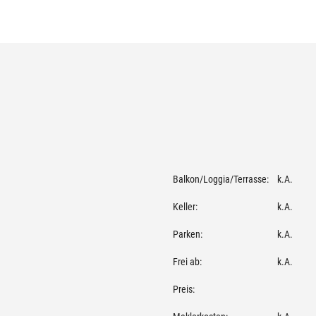
Balkon/Loggia/Terrasse:
k.A.
Keller:
k.A.
Parken:
k.A.
Frei ab:
k.A.
Preis: