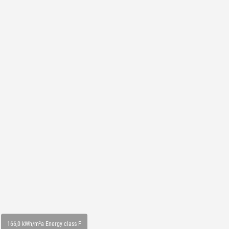
166,0 kWh/m²a Energy class F