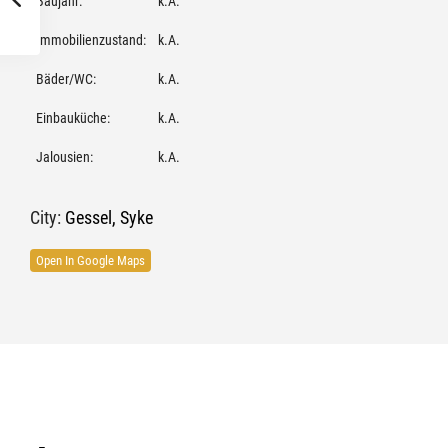
Baujahr:
k.A.
Immobilienzustand:
k.A.
Bäder/WC:
k.A.
Einbauküche:
k.A.
Jalousien:
k.A.
City:
Gessel
,
Syke
Open In Google Maps