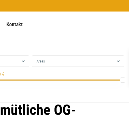
Kontakt
Areas
0 €
emütliche OG-