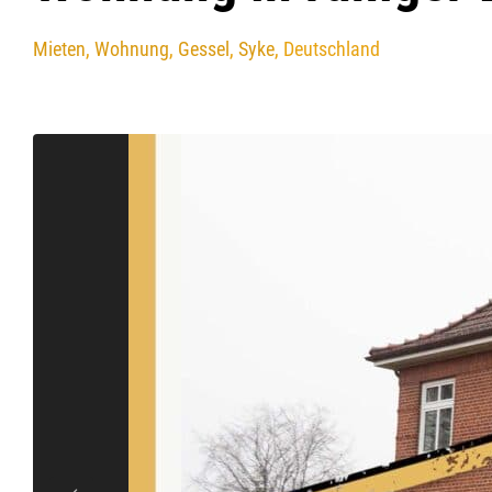
Mieten
,
Wohnung
,
Gessel
,
Syke
, Deutschland