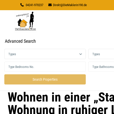
04241-970237
Direkt@DieMaklerin190.de
Advanced Search
Types
Types
Wohnen in einer „St
Wohnung in ruhiger 