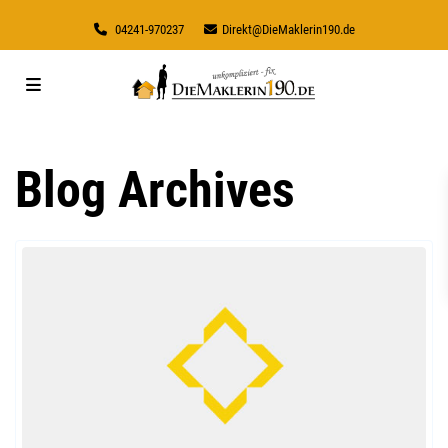
04241-970237
Direkt@DieMaklerin190.de
Blog Archives