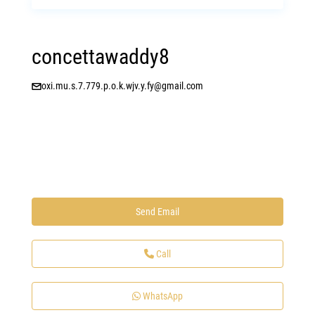
concettawaddy8
oxi.mu.s.7.779.p.o.k.wjv.y.fy@gmail.com
Send Email
Call
WhatsApp