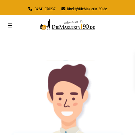
04241-970237
Direkt@DieMaklerin190.de