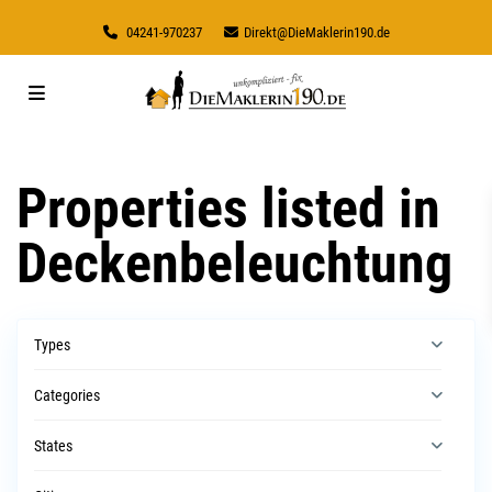
04241-970237
Direkt@DieMaklerin190.de
Properties listed in
Deckenbeleuchtung
Types
Categories
States