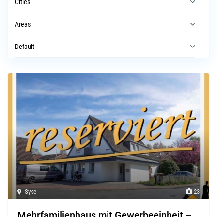
Cities
Areas
Default
Syke
23
Mehrfamilienhaus mit Gewerbeeinheit –