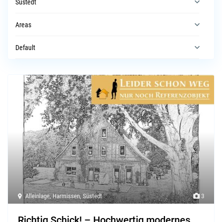
Süstedt
Areas
Default
Alleinlage
,
Harmissen
,
Süstedt
3
Richtig Schick! – Hochwertig modernes ...