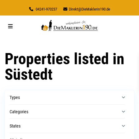
04241-970237
Direkt@DieMaklerin190.de
Properties listed in
Süstedt
Types
Categories
States